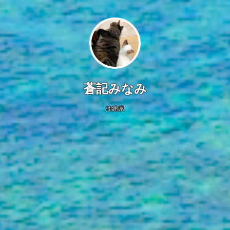
蒼記みなみ
沖縄県