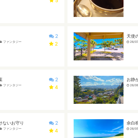
5
2
天使
ファンタジー
26/07
2
2
葉
お静
ファンタジー
26/06
4
2
けないお守り
余白
ファンタジー
26/05
4