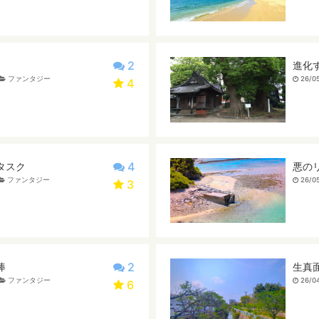
2
進化
ファンタジー
26/05
4
4
タスク
悪の
ファンタジー
26/05
3
2
棒
生真
ファンタジー
26/04
6