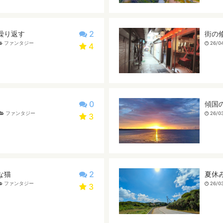
2
繰り返す
街の
ファンタジー
26/04
4
0
傾国
ファンタジー
26/03
3
2
な猫
夏休
ファンタジー
26/03
3