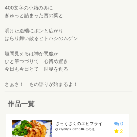
400文字の小箱の奥に
ぎゅっと詰まった言の葉と
明けた途端にポンと広がり
はらり舞い散るヒトハシのムゲン
垣間見えるは神か悪魔か
ひと筆つづりて 心留め置き
今日も今日とて 世界を創る
さぁさ！ もの語りが始まるよ！
作品一覧
0
さっくさくのエビフライ
21/06/17 08:10
その他
2