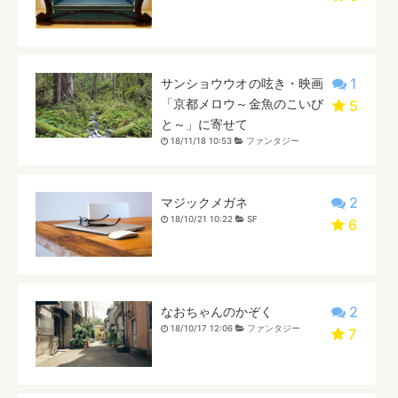
1
サンショウウオの呟き・映画
「京都メロウ～金魚のこいび
5
と～」に寄せて
18/11/18 10:53
ファンタジー
2
マジックメガネ
18/10/21 10:22
SF
6
2
なおちゃんのかぞく
18/10/17 12:06
ファンタジー
7