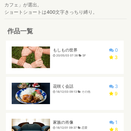
カフェ」が選出。
ショートショートは400文字きっちり縛り。
作品一覧
0
もしもの世界
20/05/03 07:38
SF
3
3
花咲く会話
18/12/03 09:13
その他
9
1
家族の肖像
18/12/01 09:37
恋愛
8