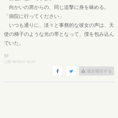
向かいの席からの、同じ追撃に身を竦める。
「病院に行ってください」
いつも通りに、淡々と事務的な彼女の声は、天
使の梯子のような光の帯となって、僕を包み込ん
でいた。
SF
公開:18/10/21 10:22
違反報告する
矢口慧
( 関西 )
幻想、怪談、時代物。その他諸々、わりと節操なしに書き散
らす（自称）小説屋、やぐち・さとりです。
プチコン花に「花水」が選出。