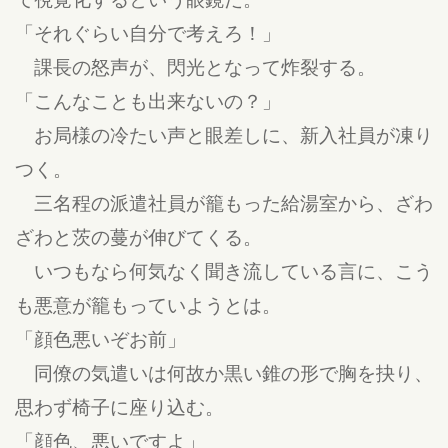
「それぐらい自分で考えろ！」
課長の怒声が、閃光となって炸裂する。
「こんなことも出来ないの？」
お局様の冷たい声と眼差しに、新入社員が凍り
つく。
三名程の派遣社員が籠もった給湯室から、ざわ
ざわと茨の蔓が伸びてくる。
いつもなら何気なく聞き流している言に、こう
も悪意が籠もっていようとは。
「顔色悪いぞお前」
同僚の気遣いは何故か黒い錐の形で胸を抉り、
思わず椅子に座り込む。
「顔色、悪いですよ」