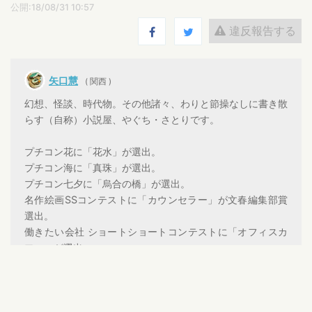
公開:18/08/31 10:57
違反報告する
矢口慧
( 関西 )
幻想、怪談、時代物。その他諸々、わりと節操なしに書き散
らす（自称）小説屋、やぐち・さとりです。
プチコン花に「花水」が選出。
プチコン海に「真珠」が選出。
プチコン七夕に「烏合の橋」が選出。
名作絵画SSコンテストに「カウンセラー」が文春編集部賞
選出。
働きたい会社 ショートショートコンテストに「オフィスカ
フェ」が選出。
ショートショートは400文字きっちり縛り。