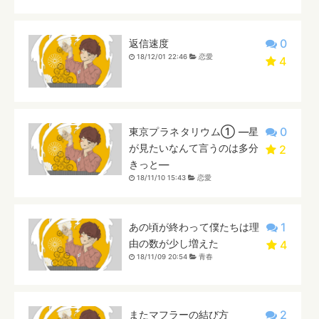
0
返信速度
18/12/01 22:46
恋愛
4
0
東京プラネタリウム① ―星
が見たいなんて言うのは多分
2
きっと―
18/11/10 15:43
恋愛
1
あの頃が終わって僕たちは理
由の数が少し増えた
4
18/11/09 20:54
青春
2
またマフラーの結び方