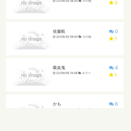
22/09/26 08:00
その他
2
0
佐藤航
22/09/26 08:00
その他
1
4
吸血鬼
22/09/09 16:08
ホラー
1
6
かも
22/09/03 16:43
その他
2