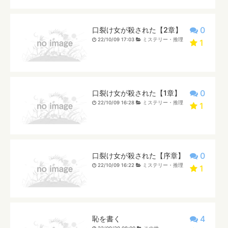
0
口裂け女が殺された【2章】
22/10/09 17:03
ミステリー・推理
1
0
口裂け女が殺された【1章】
22/10/09 16:28
ミステリー・推理
1
0
口裂け女が殺された【序章】
22/10/09 16:22
ミステリー・推理
1
4
恥を書く