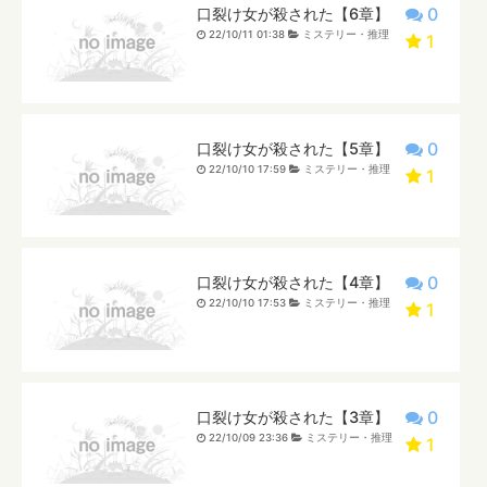
0
口裂け女が殺された【6章】
22/10/11 01:38
ミステリー・推理
1
0
口裂け女が殺された【5章】
22/10/10 17:59
ミステリー・推理
1
0
口裂け女が殺された【4章】
22/10/10 17:53
ミステリー・推理
1
0
口裂け女が殺された【3章】
22/10/09 23:36
ミステリー・推理
1