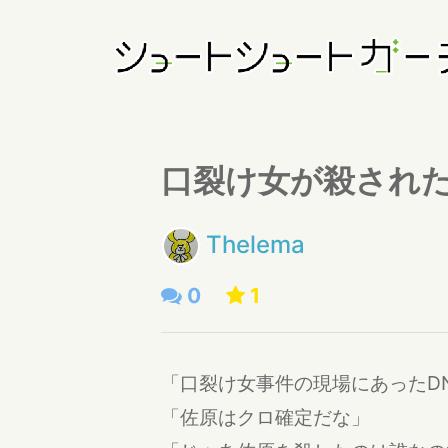
口裂け女が殺された
Thelema
0
1
「口裂け女事件の現場にあったD
「佐原はクロ確定だな」