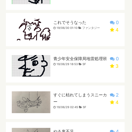
0
これでそうなった
19/06/30 01:10
ファンタジー
4
0
青少年安全保障局地雷処理班
19/06/29 18:53
SF
3
2
すぐに枯れてしまうスニーカ
ー
4
19/06/29 02:45
SF
4
やる鬼不足