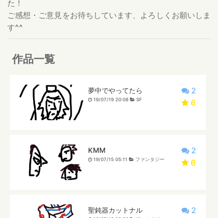
た！
ご感想・ご意見をお待ちしています、よろしくお願いしま
す^^
作品一覧
2
夢中でやってたら
19/07/19 20:08
SF
6
2
KMM
19/07/15 05:11
ファンタジー
6
2
聖鈍器カットナル