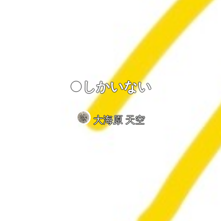
●しかいない
大海原 天空