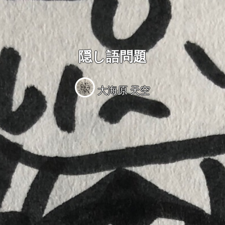
隠し語問題
大海原 天空