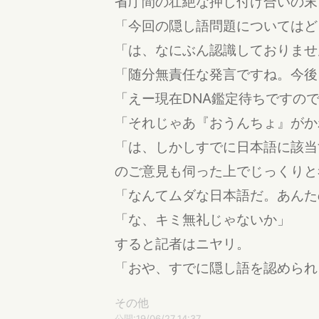
省庁間の壮絶な押し付け合いの末
「今回の隠し語問題についてはど
「は、なにぶん認識しておりませ
「随分無責任な発言ですね。今後
「えー現在DNA鑑定待ちですの
「それじゃあ『おうんちょ』がか
「は、しかしすでに日本語に該当
のご意見も伺った上でじっくりと
「なんてムダな日本語だ。あんた
「な、キミ無礼じゃないか」
すると記者はニヤリ。
「おや、すでに隠し語を認められ
その他
公開:19/06/27 14:37