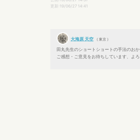
更新:19/06/27 14:41
大海原 天空
( 東京 )
田丸先生のショートショートの手法のおか
ご感想・ご意見をお待ちしています、よろ
千夜一夜
隠し語！おもしろいです！
田丸雅智
隠し語、ナイスアイデアですね