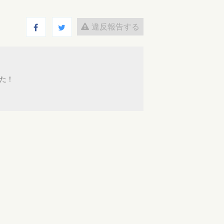
違反報告する
た！
ログインするとコメントを投稿できます
返信
2020-01-29 16:12
返信