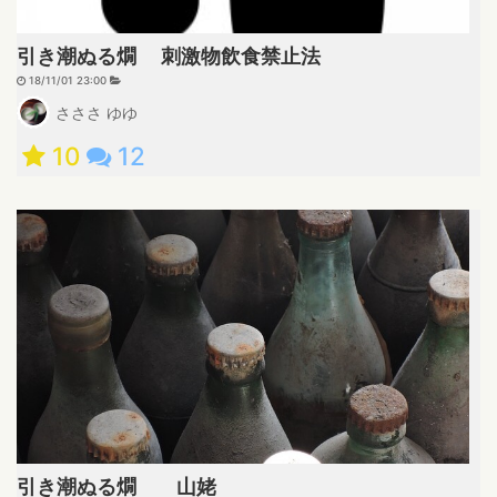
引き潮ぬる燗 刺激物飲食禁止法
18/11/01 23:00
さささ ゆゆ
10
12
引き潮ぬる燗 山姥