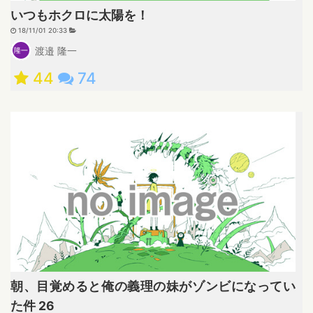
いつもホクロに太陽を！
18/11/01 20:33
渡邉 隆一
44
74
朝、目覚めると俺の義理の妹がゾンビになってい
た件 26