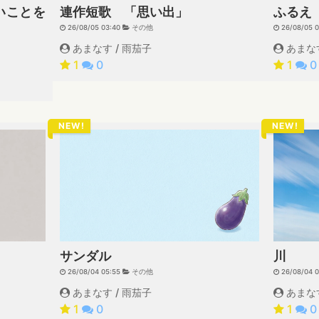
いことを
連作短歌 「思い出」
ふるえ
26/08/05 03:40
その他
26/08/05 
あまなす / 雨茄子
あまなす
1
0
1
0
NEW!
NEW!
川
サンダル
26/08/04 
26/08/04 05:55
その他
あまなす
あまなす / 雨茄子
1
0
1
0