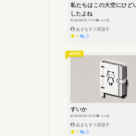
私たちはこの大空にひど
したよね
26/08/05 11:19
その他
あまなす / 雨茄子
1
0
NEW!
すいか
26/08/04 15:18
その他
あまなす / 雨茄子
1
0