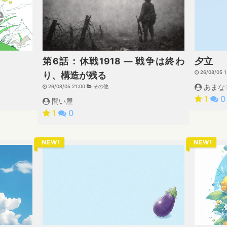
夕立
第6話：休戦1918 ― 戦争は終わ
26/08/05 
り、構造が残る
あまなす
26/08/05 21:00
その他
1
0
問い屋
1
0
NEW!
NEW!