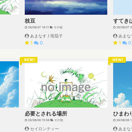
枝豆
すてき
26/08/07 19:11
その他
26/08/07 
あまなす / 雨茄子
あまなす
1
0
1
0
NEW!
NEW!
必要とされる場所
ひまわ
26/08/06 15:58
その他
26/08/06 
セイロンティー
あまなす