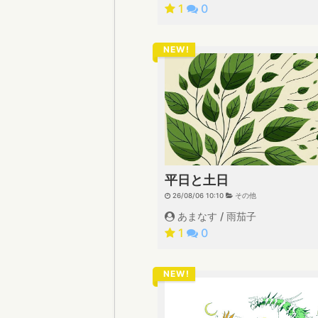
1
0
NEW!
平日と土日
26/08/06 10:10
その他
あまなす / 雨茄子
1
0
NEW!