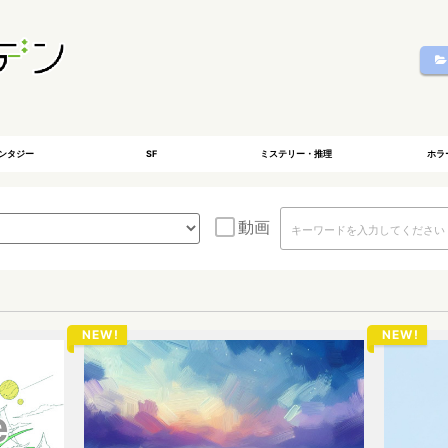
ンタジー
SF
ミステリー・推理
ホラ
動画
NEW!
NEW!