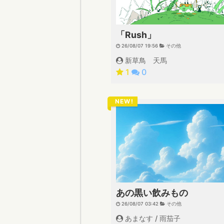
「Rush」
26/08/07 19:56
その他
新草鳥 天馬
1
0
NEW!
あの黒い飲みもの
26/08/07 03:42
その他
あまなす / 雨茄子