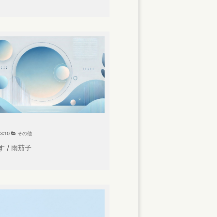
03:10
その他
 / 雨茄子