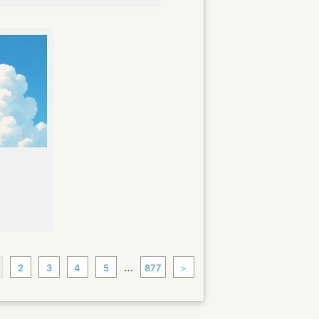
…
2
3
4
5
877
＞