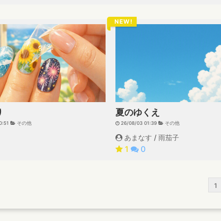
NEW!
夏のゆくえ
り
26/08/03 01:39
その他
0:51
その他
あまなす / 雨茄子
1
0
1