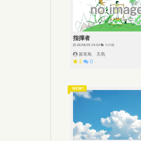
指揮者
26/08/05 23:03
その他
新草鳥 天馬
2
0
NEW!