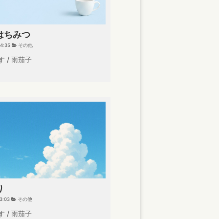
はちみつ
04:35
その他
 / 雨茄子
り
13:03
その他
 / 雨茄子