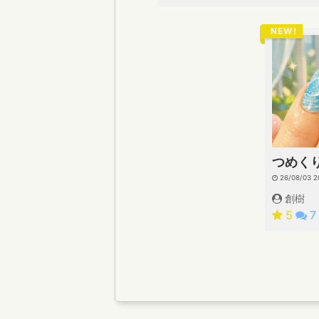
NEW!
つめく
26/08/03 2
創樹
5
7