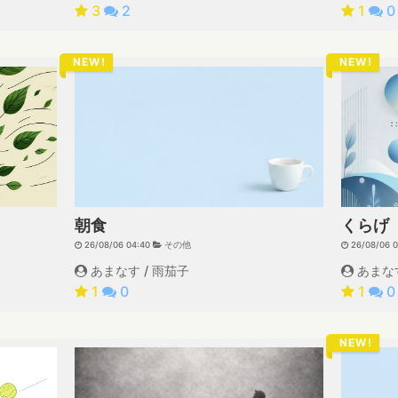
3
2
1
0
NEW!
NEW!
朝食
くらげ
26/08/06 04:40
その他
26/08/06 
あまなす / 雨茄子
あまなす
1
0
1
0
NEW!