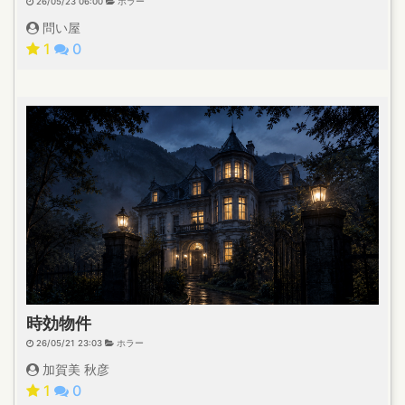
26/05/23 06:00
ホラー
問い屋
1
0
時効物件
26/05/21 23:03
ホラー
加賀美 秋彦
1
0