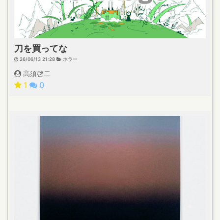
刀を買ってな
26/06/13 21:28
ホラー
高須啓二
1
0