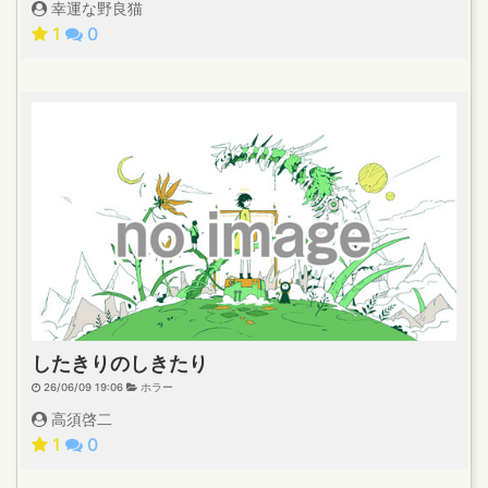
幸運な野良猫
1
0
したきりのしきたり
26/06/09 19:06
ホラー
高須啓二
1
0