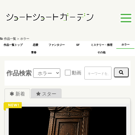
作品一覧 ＞ ホラー
ホラー
作品一覧トップ
恋愛
ファンタジー
SF
ミステリー・推理
青春
その他
作品検索
動画
新着
スター
NEW!