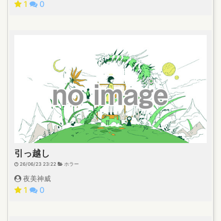
1
0
引っ越し
26/06/23 23:22
ホラー
夜美神威
1
0