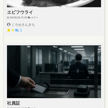
エビフウライ
26/05/26 21:55
ホラー
くろせさんきち
4
2
社員証