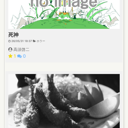
死神
26/05/31 18:37
ホラー
高須啓二
1
0