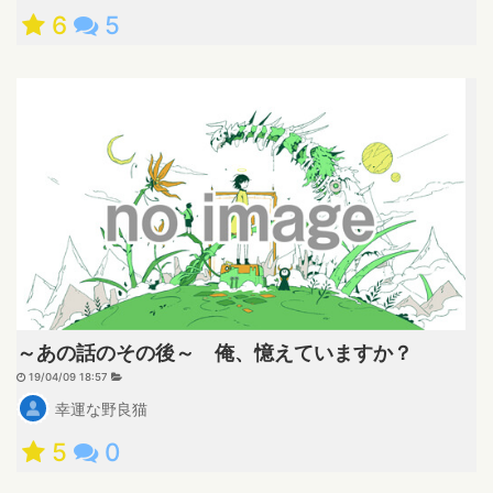
6
5
～あの話のその後～ 俺、憶えていますか？
19/04/09 18:57
幸運な野良猫
5
0