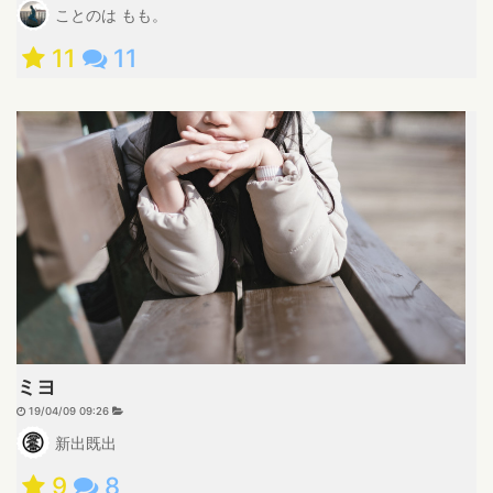
ことのは もも。
11
11
ミヨ
19/04/09 09:26
新出既出
9
8