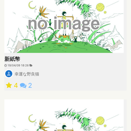
新紙幣
19/04/09 18:26
幸運な野良猫
4
2