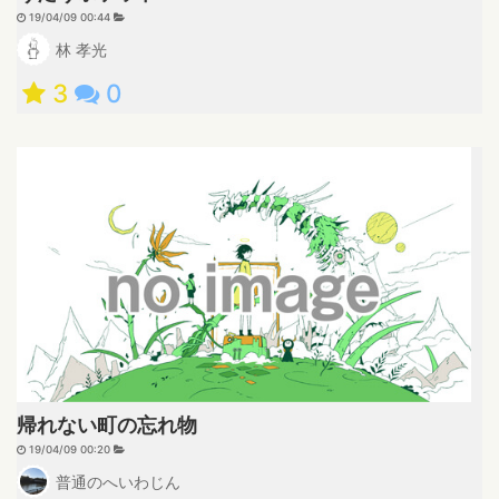
19/04/09 00:44
林 孝光
3
0
帰れない町の忘れ物
19/04/09 00:20
普通のへいわじん