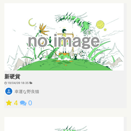
新硬貨
19/04/09 18:35
幸運な野良猫
4
0