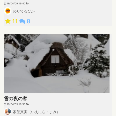
19/04/09 19:40
のりてるぴか
11
8
雪の夜の客
19/04/09 18:58
家韮真実（いえにら・まみ）