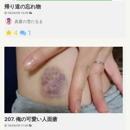
帰り道の忘れ物
19/04/09 13:05
真夏の雪だるま
4
1
207. 俺の可愛い人面瘡
19/04/09 11:00