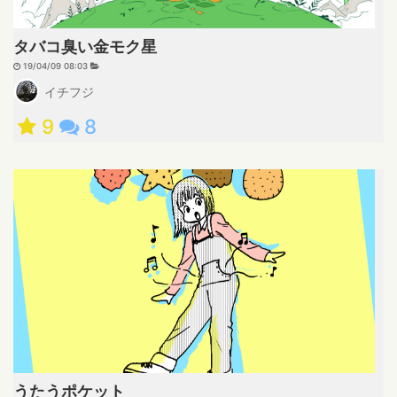
タバコ臭い金モク星
19/04/09 08:03
イチフジ
9
8
うたうポケット