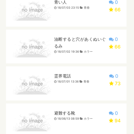
0
青い人
18/07/03 23:15
青春
66
0
油断すると穴があくぬいぐ
るみ
66
18/07/02 19:36
ホラー
0
霊界電話
18/07/01 13:36
青春
73
0
避難する靴
18/06/13 08:59
ホラー
94