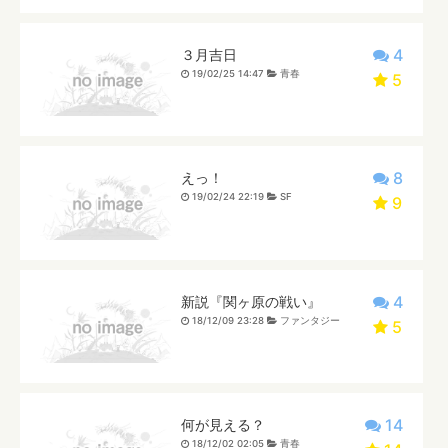
4
３月吉日
19/02/25 14:47
青春
5
8
えっ！
19/02/24 22:19
SF
9
4
新説『関ヶ原の戦い』
18/12/09 23:28
ファンタジー
5
14
何が見える？
18/12/02 02:05
青春