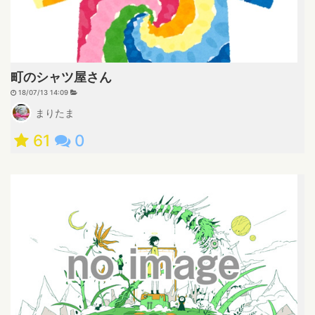
町のシャツ屋さん
18/07/13 14:09
まりたま
61
0