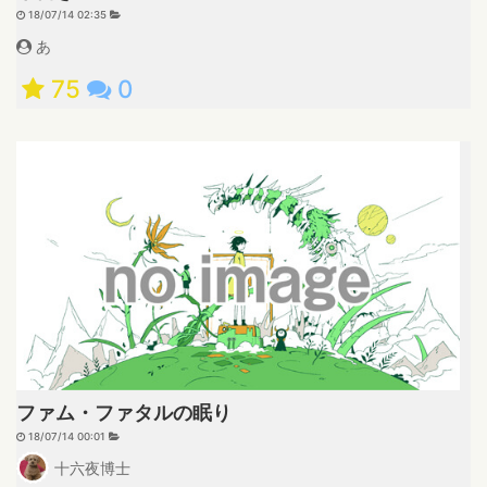
18/07/14 02:35
あ
75
0
ファム・ファタルの眠り
18/07/14 00:01
十六夜博士