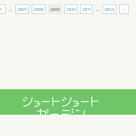
…
…
1
2607
2608
2609
2610
2611
2824
＞
プライバシーポリシー
利用規約
お問い合わせ