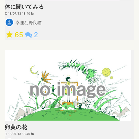
体に聞いてみる
18/07/13 18:40
幸運な野良猫
65
2
卵黄の花
18/07/13 18:40