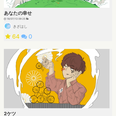
あなたの幸せ
18/07/13 09:25
きざはし
64
0
2ケツ