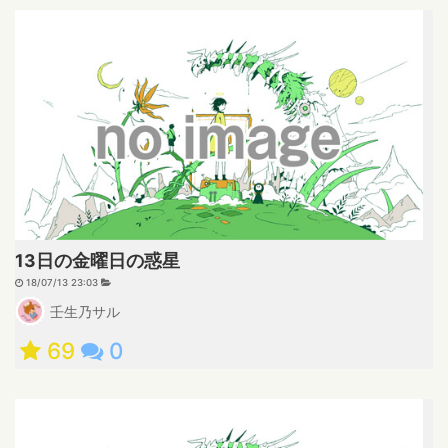
13日の金曜日の惑星
18/07/13 23:03
壬生乃サル
69
0