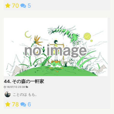
70
5
44. その森の一軒家
18/07/13 23:38
ことのは もも。
78
6