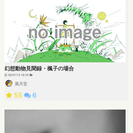
幻想動物見聞録・楓子の場合
18/07/13 16:25
風月堂
55
6