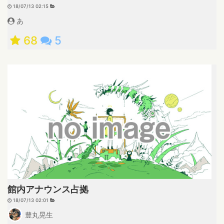
18/07/13 02:15
あ
68
5
館内アナウンス占拠
18/07/13 02:01
豊丸晃生