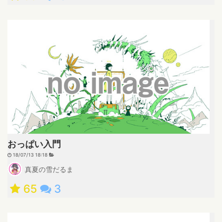
おっぱい入門
18/07/13 18:18
真夏の雪だるま
65
3