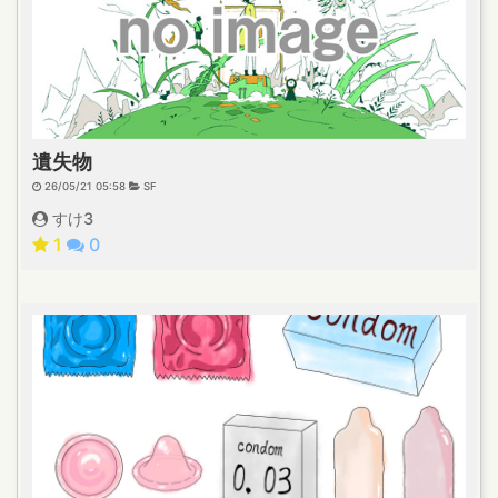
遺失物
26/05/21 05:58
SF
すけ3
1
0