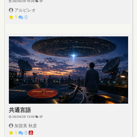
26/04/29 19:26
SF
アルビレオ
1
0
共通言語
26/04/29 13:00
SF
加賀美 秋彦
1
0