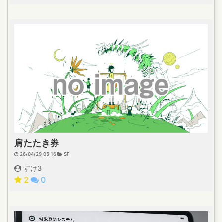
肩たたき券
26/04/29 05:16
SF
すけ3
2
0