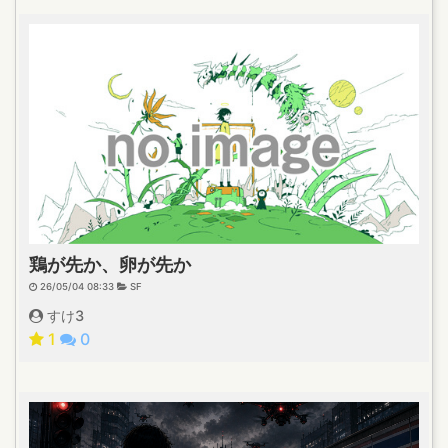
鶏が先か、卵が先か
26/05/04 08:33
SF
すけ3
1
0