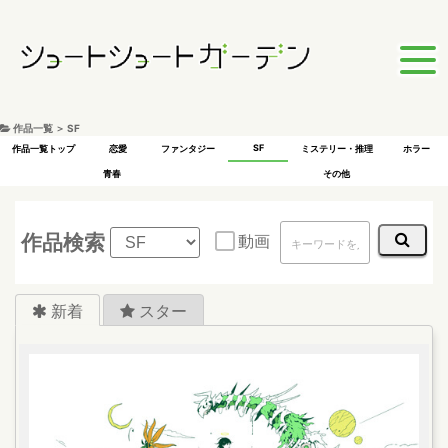
作品一覧 ＞ SF
SF
作品一覧トップ
恋愛
ファンタジー
ミステリー・推理
ホラー
青春
その他
作品検索
動画
新着
スター