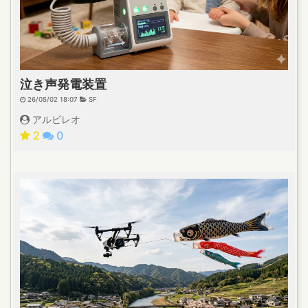
泣き声発電装置
26/05/02 18:07
SF
アルビレオ
2
0