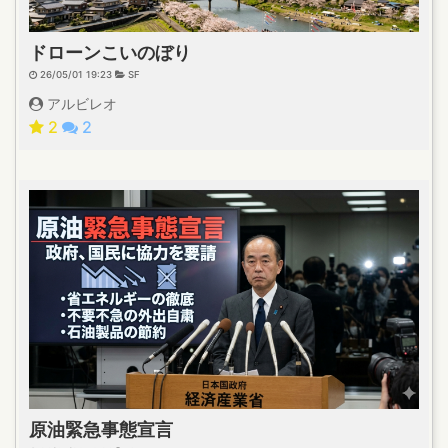
ドローンこいのぼり
26/05/01 19:23
SF
アルビレオ
2
2
原油緊急事態宣言