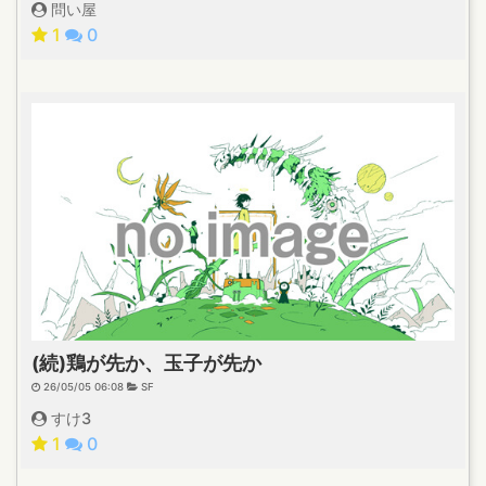
問い屋
1
0
(続)鶏が先か、玉子が先か
26/05/05 06:08
SF
すけ3
1
0