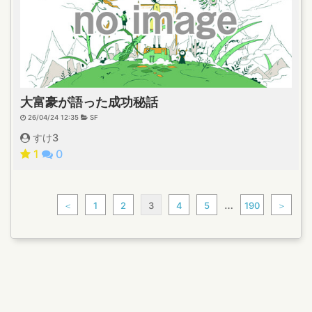
大富豪が語った成功秘話
26/04/24 12:35
SF
すけ3
1
0
…
＜
1
2
3
4
5
190
＞