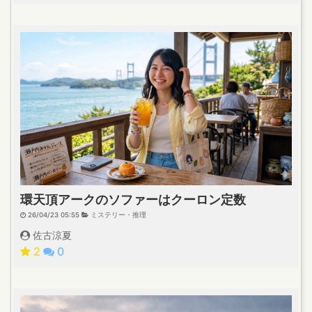
環天頂アークのソファーはクーロン定数
26/04/23 05:55
ミステリー・推理
佐古涼夏
2
0