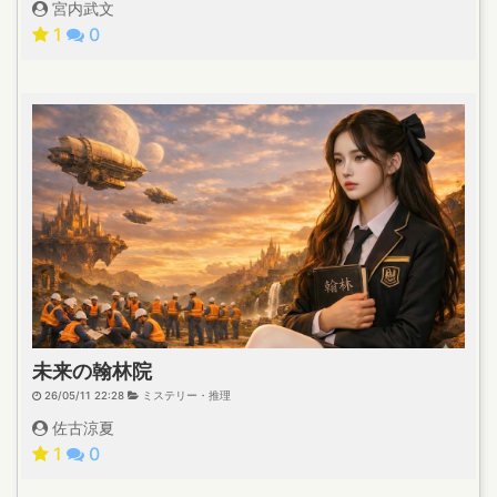
宮内武文
1
0
未来の翰林院
26/05/11 22:28
ミステリー・推理
佐古涼夏
1
0