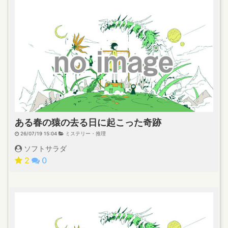
ある春の猿の去る日に起こった奇跡
26/07/19 15:04
ミステリー・推理
ソフトサラダ
2
0