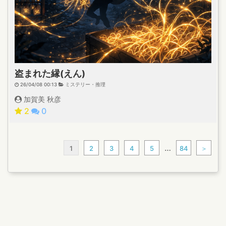
盗まれた縁(えん)
26/04/08 00:13
ミステリー・推理
加賀美 秋彦
2
0
…
1
2
3
4
5
84
＞