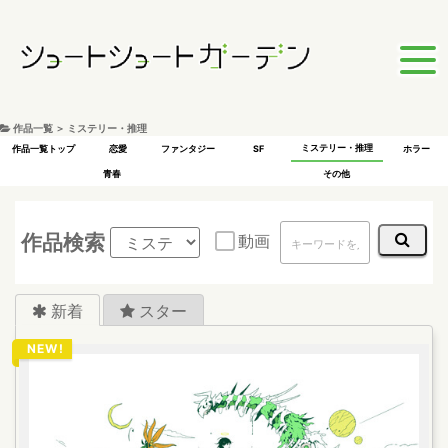
作品一覧 ＞ ミステリー・推理
ミステリー・推理
作品一覧トップ
恋愛
ファンタジー
SF
ホラー
青春
その他
作品検索
動画
新着
スター
NEW!