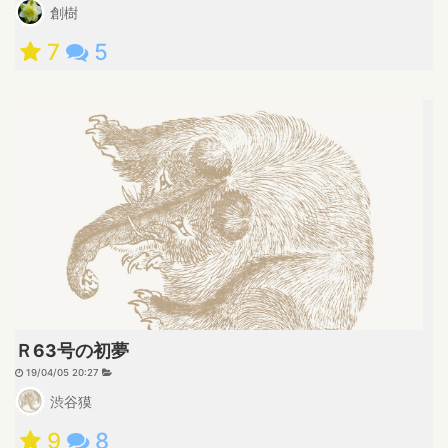
創樹
7
5
Ｒ63号の初夢
19/04/05 20:27
渋谷獏
9
8