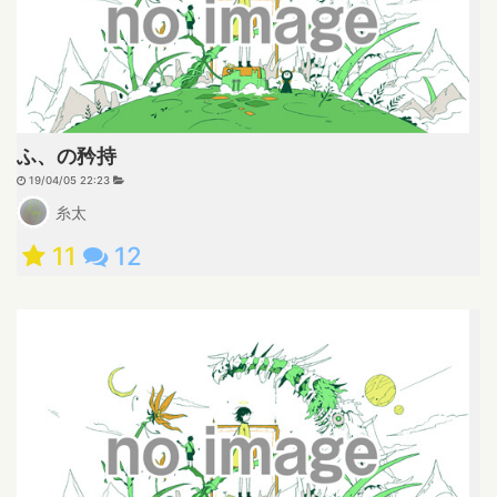
ふ、の矜持
19/04/05 22:23
糸太
11
12