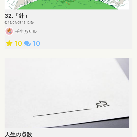
32.「針」
19/04/05 12:12
壬生乃サル
10
10
人生の点数