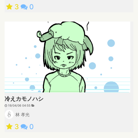
3
0
冷えカモノハシ
19/04/06 04:55
林 孝光
3
0