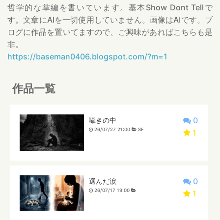
哲学的な掌編を書いています。基本Show Dont Tellで
す。文章にAIを一切使用していません。画像はAIです。ブ
ログに作品を置いてますので、ご興味があればこちらも是
非。
https://baseman0406.blogspot.com/?m=1
作品一覧
0
囁きの中
26/07/27 21:00
SF
1
0
選んだ涙
26/07/17 19:00
1