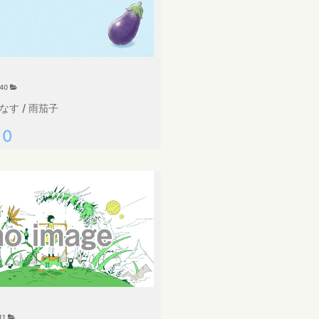
:40
なす / 雨茄子
0
11