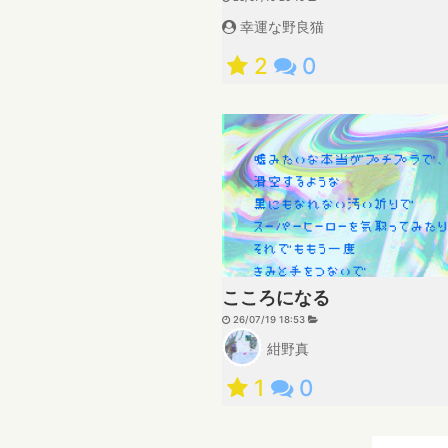
幸運な野良猫
2
0
こころになる
26/07/19 18:53
紺野真
1
0