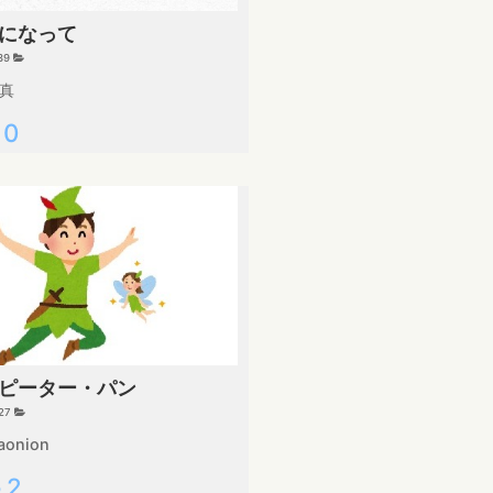
になって
:39
真
0
ピーター・パン
:27
aonion
2