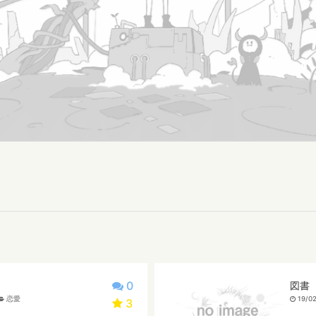
0
図書
恋愛
19/02
3