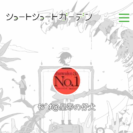
ﾓｼﾞｵ@皇帝の仔犬