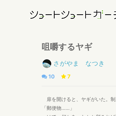
咀嚼するヤギ
さがやま なつき
10
7
扉を開けると、ヤギがいた。制
「郵便物……」