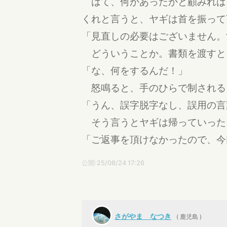
はて、何かあったかと顧みれば
くれと言うと、ヤギは首を振って
「見直しの必要はございません。
どういうことか。書類を渡すと
「な、何をするんだ！」
怒鳴ると、手のひらで制される
「うん、誤字脱字なし、誤用の言
そう言うとヤギは帰っていった
「ご返事を頂けなかったので、今
公開:25/08/24 17:26
さがやま なつき
( 鹿児島 )