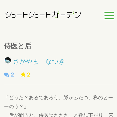
侍医と后
さがやま なつき
2
2
「どうだ？あるであろう、脈がふたつ。私のとー
ーのう？」
后が問うと、侍医はさささ、と数歩下がり、床