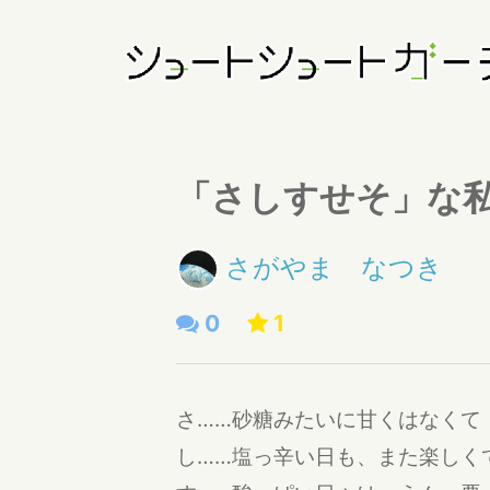
「さしすせそ」な
さがやま なつき
0
1
さ……砂糖みたいに甘くはなく
し……塩っ辛い日も、また楽し