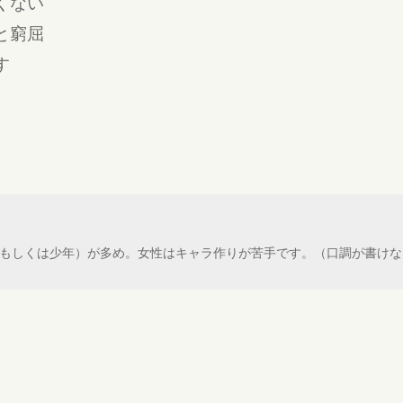
悪くない
っと窮屈
す
性（もしくは少年）が多め。女性はキャラ作りが苦手です。（口調が書け