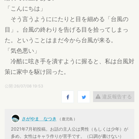
「こんにちは」
そう言うようににたりと目を細める「台風の
目」。台風の終わりを告げる目を拾ってしまっ
た。ということはまだ今から台風が来る。
「気色悪い」
冷酷に呟き手を潰すように握ると、私は台風対
策に家中を駆け回った。
公開:26/07/08 19:53
違反報告する
さがやま なつき
( 鹿児島 )
2021年7月初投稿。お話の主人公は男性（もしくは少年）が
多め。女性はキャラ作りが苦手です。（口調が書けない）