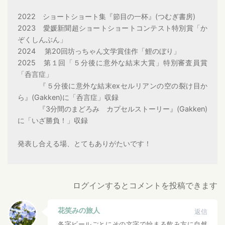
2022 ショートショート集『節目の一杯』(つむぎ書房)
2023 愛媛新聞超ショートショートコンテスト特別賞「か
ぞくしんぶん」
2024 第20回坊っちゃん文学賞佳作「鯉のぼり」
2025 第１回「５分後に意外な結末大賞」特別審査員賞
「呑言症」
『５分後に意外な結末exセルリアンの空の裂け目か
ら』(Gakken)に「呑言症」収録
『3分間のまどろみ カプセルストーリー』(Gakken)
に「いざ勝負！」収録
発表し合える場、とてもありがたいです！
ログインするとコメントを投稿できます
花笑みの旅人
返信
各字ビールごとにその文字で始まる飲み方に自然