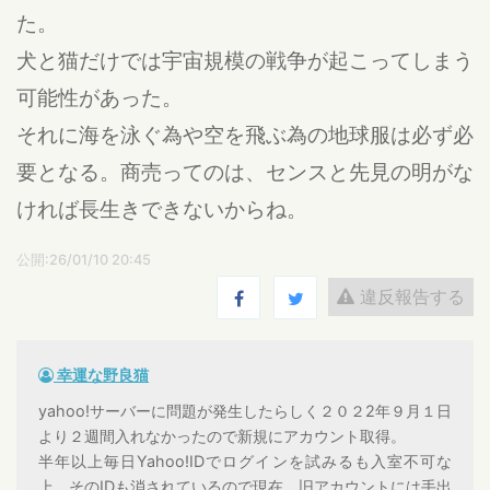
た。
犬と猫だけでは宇宙規模の戦争が起こってしまう
可能性があった。
それに海を泳ぐ為や空を飛ぶ為の地球服は必ず必
要となる。商売ってのは、センスと先見の明がな
ければ長生きできないからね。
公開:26/01/10 20:45
違反報告する
幸運な野良猫
yahoo!サーバーに問題が発生したらしく２０２2年９月１日
より２週間入れなかったので新規にアカウント取得。
半年以上毎日Yahoo!IDでログインを試みるも入室不可な
上、そのIDも消されているので現在、旧アカウントには手出