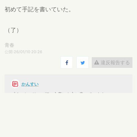
初めて手記を書いていた。
（了）
青春
公開:26/01/10 20:26
違反報告する
かんすい
プチストーリー（短い文章）を主に書いています。
気に入ったらリアクションや別作品を読んでね！
サイトNoteにも掲載しています。検索「Note かんすい」
で見つかります。
創作活動を通して浮かんできて、掲げてることがあります。
〈対話と言葉の栞〉──作家との作品を通しての対話が読後
にそっと残り、思い出せるように、大切にしたいと、心に栞