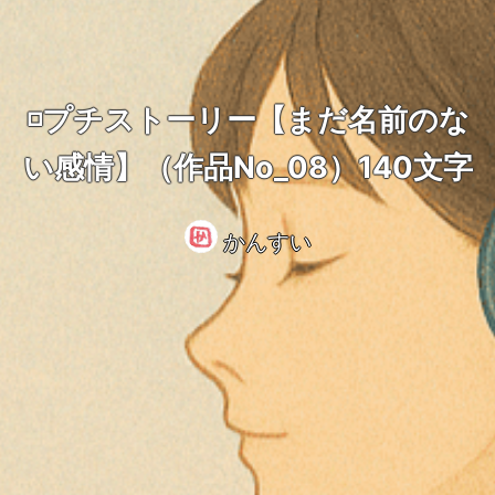
◽️プチストーリー【まだ名前のな
い感情】（作品No_08）140文字
かんすい