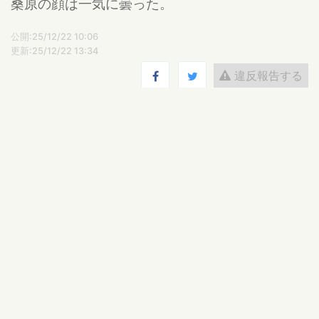
桑原の顔は一気に曇った。
公開:25/12/22 10:06
更新:25/12/22 13:34
違反報告する
吉田図工
( 日本 )
まずは自分が楽しむこと。
ログインするとコメントを投稿できます
田丸雅智
返信
独自の言語からの第二言語、いいですねぇ！この
短い中で濃密でした！
2025-12-23 08:33