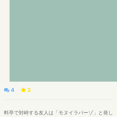
4
3
料亭で対峙する友人は「モヌイラパーゾ」と発し