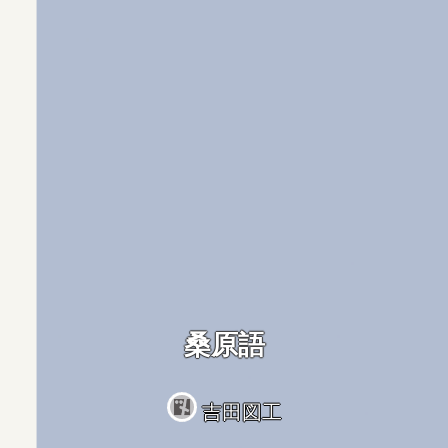
桑原語
吉田図工