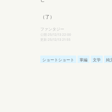
（了）
ファンタジー
公開:25/12/13 22:00
更新:25/12/13 21:55
ショートショート
掌編
文学
純
かんすい
プチストーリー（短い文章）を主に書いて
気に入ったらリアクションや別作品を読ん
サイトNoteにも掲載しています。検索「
創作活動を通して浮かんできて、掲げてる
〈対話と言葉の栞〉──作家との作品を通