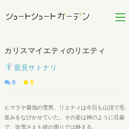
カリスマイエティのリエティ
藍見サトナリ
6
5
ヒマラヤ最強の雪男、リエティは今日も山頂で毛
並みをなびかせていた。その姿は神のように荘厳
で、吹雪さえも彼の周りでは静まる。