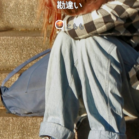
勘違い
ともも