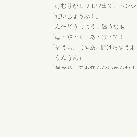
「けむりがモワモワ出て、ヘンシ
「だいじょうぶ！」
「ん〜どうしよう、迷うなぁ」
「は・や・く・あ・け・て！」
「そうぉ、じゃあ…開けちゃうよ
「うんうん」
「何があっても知らないからね！
「へいきへいき！」
「いくよー！」
「オーケー」
「せーの！」
パッカーン！
…カラッポじゃん