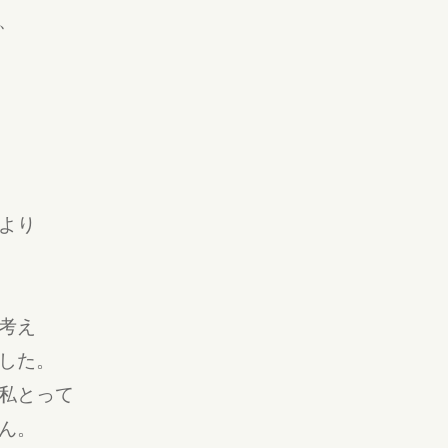
、
より
考え
した。
私とって
ん。