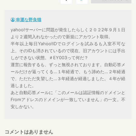
幸運な野良猫
yahoo!サーバーに問題が発生したらしく２０２2年９月１日
より２週間入れなかったので新規にアカウント取得。
半年以上毎日Yahoo!IDでログインを試みるも入室不可な
上、そのIDも消されているので現在、旧アカウントには手出
しができない状態。＃EY003って何だ？
運営に報告するも、ずっと無視されております。自動応答メ
ールだけが返ってくる…１年経過で、もう諦めた…２年経過
で、ただただ失望した…３年経過が経過しました。４年が経
過しました。
あと自動応答メールに「このメールは認証情報のドメインと
Fromアドレスのドメインが一致していません」の一文。不
安しかない。
コメントはありません