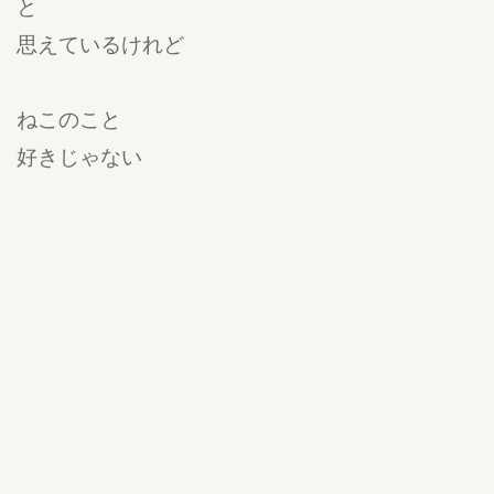
と
思えているけれど
ねこのこと
好きじゃない
という人に
出会ったとき
わたしの頭は
どんな思いで
いっぱいに
なるのかな
ねこは