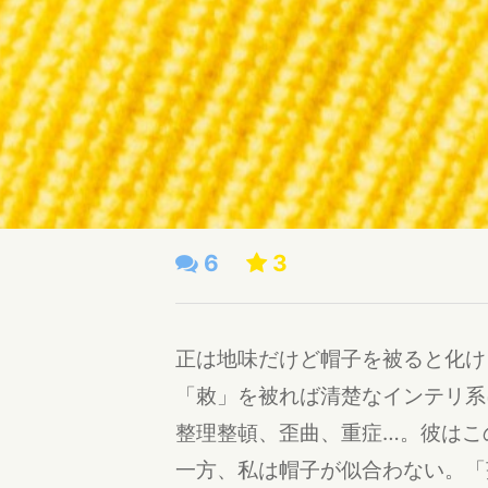
6
3
正は地味だけど帽子を被ると化け
「敕」を被れば清楚なインテリ系
整理整頓、歪曲、重症…。彼はこ
一方、私は帽子が似合わない。「