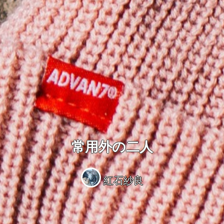
常用外の二人
紅石紗良