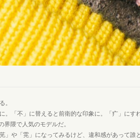
る。
に。「不」に替えると前衛的な印象に。「疒」にす
の界隈で人気のモデルだ。
茪」や「䨔」になってみるけど、違和感があって誰