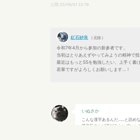
公開:25/06/01 22:19
紅石紗良
( 北陸 )
令和7年4月から参加の新参者です。
当初はとりあえずやってみようの精神で投
最近はもっとSSを勉強したい、上手く書
若輩ですがよろしくお願いします…！
いぬさか
こんな漢字あるんだ……と読め
視覚版ことば遊びみたいでいい