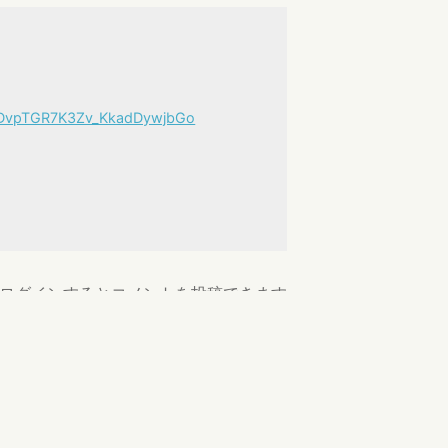
9MDvpTGR7K3Zv_KkadDywjbGo
ログインするとコメントを投稿できます
返信
いい加減のぼせるくらいのぬるま湯人生だ。恥
2025-05-30 21:13