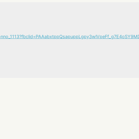
/mkonno_1113?fbclid=PAAabxtppQsapuppLgpy3wlVpeFf_g7E4oSY
深くて厚みのある人生を送ってきたのでしょうね、紺野さんは。私なんか、