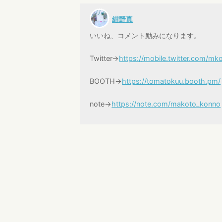
紺野真
いいね、コメント励みになります。
Twitter→
https://mobile.twitter.com
BOOTH→
https://tomatokuu.booth.pm/
note→
https://note.com/makoto_konno
さがやま なつき
深い！深いなぁ〜。私より全然
ずかしい