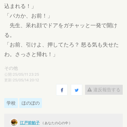
込まれる！」
「バカか、お前！」
先生、呆れ顔でドアをガチャッと一発で開け
る。
「お前、引けよ、押してたろ？ 怒る気も失せた
わ。さっさと帰れ！」
その他
公開:25/05/11 23:25
更新:25/05/14 20:12
違反報告する
学校
ほのぼの
江戸前餡子
( あなたの心の中 )