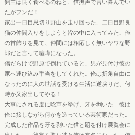
飼主は良く食べるのねと、猫撫声で言い喜んでい
たがフンだ！
家出一日目思切り野山を走り回った。二日目野良
猫の仲間入りをしようと皆の中に入ってみた。俺
の首飾りを見て、仲間には相応しく無いヤワな野
郎だと言って喧嘩になった。
傷だらけで野原で倒れていると、男が見付け彼の
家へ運び込み手当をしてくれた。俺は折角自由に
なったのに人の世話を受ける生活に逆戻りだ、何
時か又家出してやる！
大事にされる度に唸声を挙げ、牙を剥いた。彼は
俺に接しながら何かを造っている芸術家だった。
完成した作品を牙を剥いた猫と題を付け展覧会に
出した。一等賞を取り彼と俺は有名になった。俺