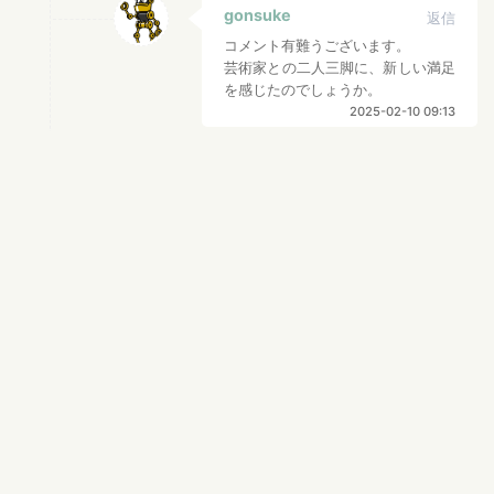
gonsuke
返信
コメント有難うございます。
芸術家との二人三脚に、新しい満足
を感じたのでしょうか。
2025-02-10 09:13
ナラネコ
返信
なかなか気骨のある猫ですね。
最後、幸せになってくれてよかったです。
2025-02-09 19:45
gonsuke
返信
コメント有難うございます。
この猫君も確かに気骨もあり反発し
てましたが、自分の役割が嬉しかっ
たのでしょうね。
2025-02-10 09:11