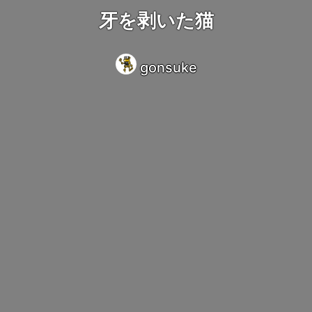
牙を剥いた猫
gonsuke