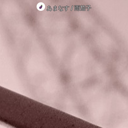
あまなす / 雨茄子