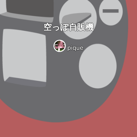
空っぽ自販機
pique