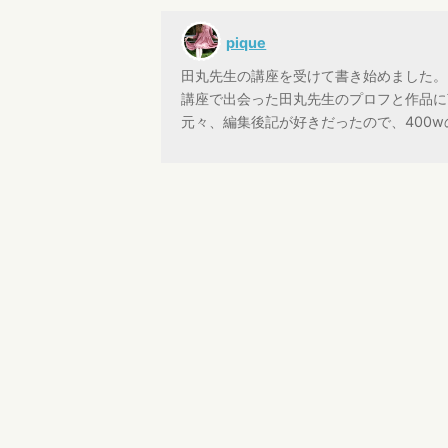
pique
田丸先生の講座を受けて書き始めました。
講座で出会った田丸先生のプロフと作品に
元々、編集後記が好きだったので、400
pique
コメントありがとうございまし
トミ、ミレイ…。大切なのは何
渡邉 隆一
荒唐無稽 ですが、
相当スゲェ！ 話ですね。これ
136円は『イサム』でしたか。