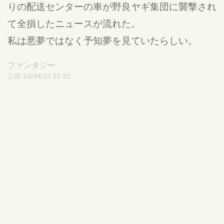
りの配送センターの車が野良ヤギ集団に襲撃され
て全損したニュースが流れた。
私は悪夢ではなく予知夢を見ていたらしい。
ファンタジー
公開:24/04/27 22:22
更新:24/04/27 22:29
違反報告する
いちいおと
☆やコメントありがとうございます✨
作品のイラストはibisPaintやAIで作成しています。
コメントはありません