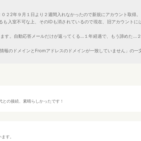
く２０２2年９月１日より２週間入れなかったので新規にアカウント取得。
試みるも入室不可な上、そのIDも消されているので現在、旧アカウントに
ます。自動応答メールだけが返ってくる…１年経過で、もう諦めた…
情報のドメインとFromアドレスのドメインが一致していません」の一
代との接続、素晴らしかったです！
います。