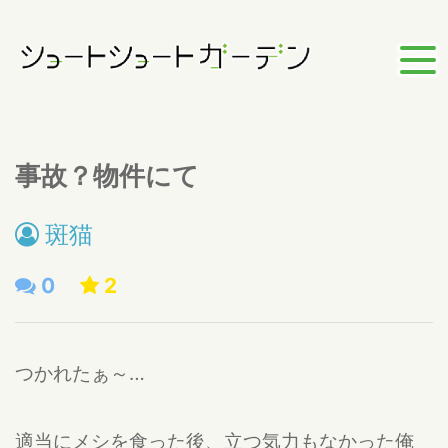
事故？物件にて
斑猫
0
2
つかれたぁ～…
適当にメシを食った後、立つ気力もなかった俺