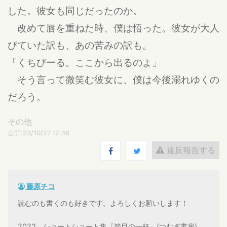
した。彼女も同じだったのか。
改めて唇を重ねた時、僕は悟った。彼女が大人
びていた訳も、あの苦みの訳も。
「くちびーる。ここから出るのよ」
そう言って微笑む彼女に、僕は今後溺れゆくの
だろう。
その他
公開:23/10/27 12:46
違反報告する
藤原チコ
読むのも書くのも好きです。よろしくお願いします！
2022 ショートショート集『節目の一杯』(つむぎ書房)