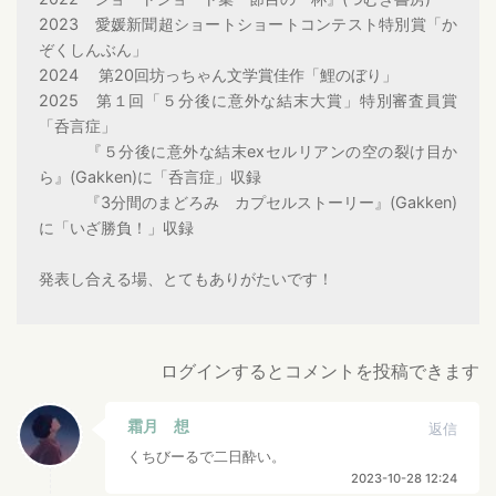
2023 愛媛新聞超ショートショートコンテスト特別賞「か
ぞくしんぶん」
2024 第20回坊っちゃん文学賞佳作「鯉のぼり」
2025 第１回「５分後に意外な結末大賞」特別審査員賞
「呑言症」
『５分後に意外な結末exセルリアンの空の裂け目か
ら』(Gakken)に「呑言症」収録
『3分間のまどろみ カプセルストーリー』(Gakken)
に「いざ勝負！」収録
発表し合える場、とてもありがたいです！
ログインするとコメントを投稿できます
霜月 想
返信
くちびーるで二日酔い。
2023-10-28 12:24