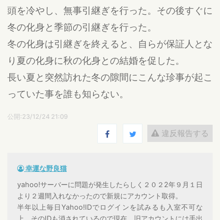
頭を冷やし、無事引継ぎを行った。その後すぐに
冬の化身と季節の引継ぎを行った。
冬の化身は引継ぎを終えると、自らが保証人とな
り夏の化身に秋の化身との結婚を促した。
長い夏と突然訪れた冬の隙間にこんな珍事が起こ
っていた事を誰も知らない。
公開:23/12/24 21:09
違反報告する
幸運な野良猫
yahoo!サーバーに問題が発生したらしく２０２2年９月１日
より２週間入れなかったので新規にアカウント取得。
半年以上毎日Yahoo!IDでログインを試みるも入室不可な
上、そのIDも消されているので現在、旧アカウントには手出